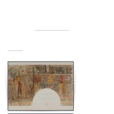
Elles racontent la légende de sainte Valérie et
le miracle de la céphalophorie ambulante
dans des champs rectangulaires de l’un de ses
cotés. L’autre coté place en parallèle la scène
de l’épiphanie. La légende sainte Valérie
associée à
saint Martial
diffusée dans une
forme
savante par
Adémar de Chabannes
au
XIème siècle sera relayée par les Plantagenêts
un siècle plus tard. Un
anneau
de la sainte fut
passé au doigt de
Richard coeur de Lion
lors
de son investiture dans la
crypte
de la
cathédrale
de Limoges
décorée de l’Adoration
des mages.