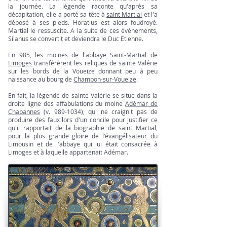
la journée. La légende raconte qu'après sa
décapitation, elle a porté sa tête à
saint Martial
et l'a
déposé à ses pieds. Horatius est alors foudroyé.
Martial
le ressuscite. A la suite de ces évènements,
Silanus se convertit et deviendra le Duc Etienne.
En
985
, les moines de l'
abbaye Saint-Martial de
Limoges
transférèrent les reliques de sainte Valérie
sur les bords de la
Voueize
donnant peu à peu
naissance au bourg de
Chambon-sur-Voueize
.
En fait, la légende de sainte Valérie se situe dans la
droite ligne des affabulations du moine
Adémar de
Chabannes
(v.
989
-
1034
), qui ne craignit pas de
produire des faux lors d'un concile pour justifier ce
qu'il rapportait de la biographie de
saint Martial
,
pour la plus grande gloire de l'évangélisateur du
Limousin
et de l'abbaye qui lui était consacrée à
Limoges et à laquelle appartenait Adémar.