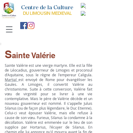
Centre de la Culture
DU LIMOUSIN MEDIEVAL
S
ainte Valérie
Sainte Valérie
est une vierge martyre. Elle est la fille
de Léocadius, gouverneur de Limoges et proconsul
d'Aquitaine, sous le règne de l'empereur Caligula.
Martial
est envoyé de Rome pour évangéliser les
Gaules. A Limoges, il convertit Valérie au
christianisme. Suite à cette conversion, Valérie fait
vœu de virginité pour se livrer à une vie
contemplative. Mais le père de Valérie décède et un
nouveau gouverneur est nommé. Il s'appelle Juluis
Silanus (ou de façon plus légendaire, le Duc Etienne).
Celui-ci veut épouser Valérie, mais elle refuse à
cause de son vœu. Furieux, Silanus la condamne à la
décollation. Valérie est emmenée sur le lieu de son
supplice par Hortarius, l'écuyer de Silanus. En
chemin elle lui annonce qu'il mourra avant la fin de