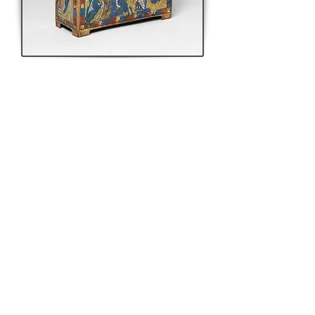
Valerie of Limoges (3rd c.), virgin
and martyr. According to legend, Valerie was
converted to Christianity by
Saint Martial
of
Limoges, and was later beheaded for refusing
to marry Duke Steven. After her beheading,
Valerie supposedly carried her head to Saint
Martial and presented it to him.
On a time died the holy woman Susanna, and
before her death she recommended to [St.
Martial] her daughter, [who] was called
[Valerie], which had promised and avowed to
our Lord chastity as long as she lived. After,
when the holy maid knew that there should
come to Limoges a lord named Steven, [who]
was lord of all the province from the river of
Rhone unto the sea, she was sore afraid lest
he would do to her any grief or [annoyance]
against her vow, and gave away all her riches