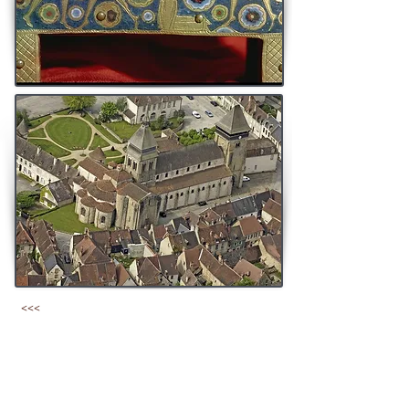
<<<
Les
châsses reliquaires
de
sainte Valérie