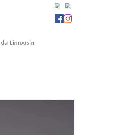
e du Limousin