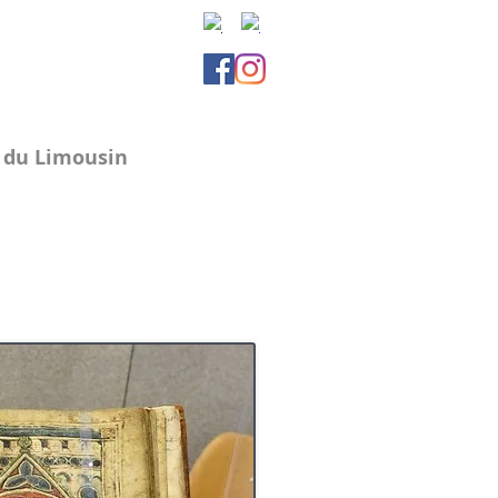
e du Limousin