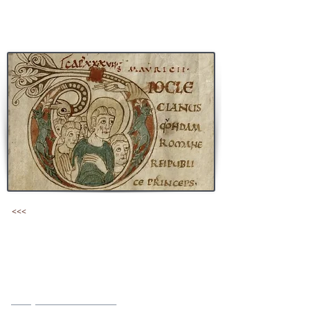
personnages dans des oeuvres d'Italie du
sud.
<<<
Les manuscrits limousins et le
style aquitain
Le peintre du lectionnaire de la bibliothèque de
l'
abbaye de Saint-Martial
de Limoges
a joué un