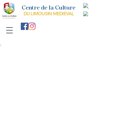
Centre de la Culture
DU LIMOUSIN MEDIEVAL
L
ectionnaire de Saint-
Martial
Le lectionnaire ou épistolier est un livre
liturgique contenant les passages des
lectures de textes religieux chantés les
dimanches et les jours de fêtes. Il est donc
l'ouvrage qui contient les lectures des offices
dans la liturgie chrétienne.
Le lectionnaire est orné de grandes figures
qui s'inspirent d'oeuvres ottoniennes ou
byzantines et dont les claves, très curieux,
rappellent ceux des vêtements de certains