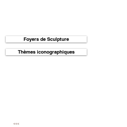
du marbre ou de la serpentine, ont nourri
le savoir-faire des sculpteurs pour
reproduire les thèmes profanes et sacrés.
Nous vous invitons à découvrir
véritablement les spécificités propres à
l'âge roman en Limousin et à appréhender
leur diversité.
Foyers de Sculpture
Thèmes iconographiques
<<<