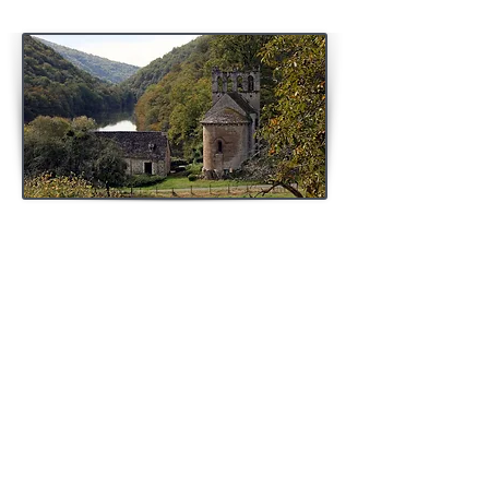
Des spécificités régionales ?
Il en découlera
quelques spécificités
architecturales
propres à certains foyers ayant
oeuvré dans le diocèse de Limoges, même si des
édifices limitrophes verront parfois eux-aussi naître
des caractéristiques semblables du fait des influences.
On peut citer à titre d'exemple le
clocher à gâbles
, le
portail à voussure"limousine"
, la
baie "limousine"
...
De plus ces inventions architecturales ne sont pas
figées, elles évoluent dans le temps et suivant des
modes et progrès techniques. Certaines créations
architecturales seront loin de respecter aussi les
classifications arbitraires du passage de l'époque
"romane" à l'époque "gothique". Là aussi de
nombreux cas en Limousin permettent de