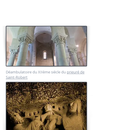
reconsidérer ce découpage hérité des historiens du
XIXème pour laisser place à une meilleure
compréhension des évolutions techniques et des
choix artistiques propres à certains foyers de
sculpteurs et de bâtisseurs.
Déambulatoire du XIIème siècle du
prieuré de
Saint-Robert