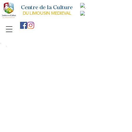
Centre de la Culture
DU LIMOUSIN MEDIEVAL
A
rt et Architecture
Le LImousin medieval dans l'histoire de
l'art
Si au XIXème siècle les historiens de l'art roman ont quelque
peu "oublié" le Limousin sans lui attacher de véritable "Ecole
régionale" comme il était de coutume. Aujourd'hui une
approche nouvelle du patrimoine révèle bien au contraire le
foisonnement des nombreuses créations artistiques et
inventions techniques propres aux différents foyers de
sculpteurs et de bâtisseurs ayant oeuvré en Limousin (le
diocèse de Limoges au Moyen Age).
En effet, contrairement aux historiens du XIXème siècle
attachés à défendre un certain régionalisme, les bâtisseurs
du Moyen Age et les commanditaires n'ont pas eu cette
revendication dans des territoires bien différents que la
carte de France du XIXème siècle.