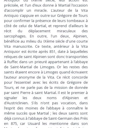
Antiquior du IXème siècle, leur action est
précisée, et l'un d'eux donne à Martial l'occasion
d'accomplir un miracle. L'auteur de la Vita
Antiquio s'appuie en outre sur Grégoire de Tours
pour confirmer la présence de leurs tombeaux à
côté de celui de Martial, et reprend d'ailleurs le
récit du déplacement miraculeux des
sarcophages. En outre, l'un deux, Alpinien,
bénéficie au milieu du IXème siècle d'une courte
Vita manuscrite. Ce texte, antérieur à la Vita
Antiquior est écrite après 851, date à laquelleles
reliques de saint Alpinien sont donc transportées
à Ruffec dans un prieuré appartenant à l'abbaye
de Saint-Martial de Limoges. Or les restes des
saints étaient encore à Limoges quand écrivaient
l'auteur anonyme de la Vita. Ce récit concorde
pour l'essentiel avec les écrits de Grégoire de
Tours, et ne parle pas de la mission de donnée
par saint Pierre à saint Martial. Il est le premier à
signaler les deux noms d'Alpinien et
d'Austriclinien. S'ils n'ont pas vocation, dans
l'esprit des moines de l'abbaye à connaître le
même succès que Martial ; les deux saints sont
déjà connus à l'abbaye de Saint-Germain des Près
en 875, car Usuard les mentionne dans son