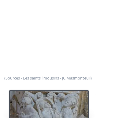
de Rome, à
saint Martia
l sont les premières
représentations, bien tardive puisque du XIIème
siècle, du manuscrit retraçant la vie de saint
Martial intitulé
Vita Antiquior
du IXème siècle.
Cette Vita raconte effectivement que saint Pierre
adresse à Martial l'impérieuse nécessité
d'enseigner la foi chrétienne à toutes les nations,
et particulièrement dans la ville de "Lemovix", où
la situation est dramatique. Il lui enjoint de s'y
rendre, accompagné de deux prêtres, qui ne sont
pas nommés. Après un bref rappel des préceptes
évangéliques, saint Pierre congédie les trois
missionnaires.
(Sources - Les saints limousins - JC Masmonteuil)