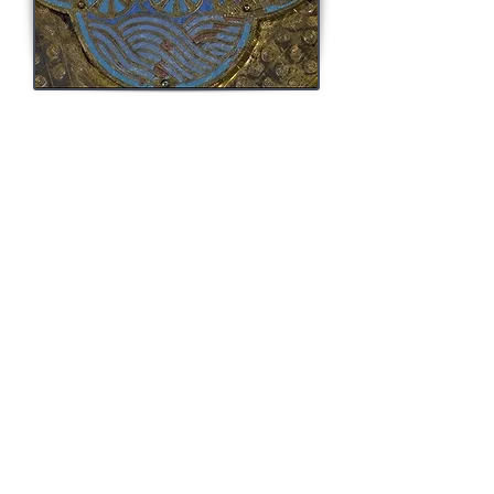
Lorsque le saint meurt à Rouffiac, l'évêque de
Limoges Rustique accepte l'idée du transport du
corps jusqu'à Avolca curtis, où le prêtre Savinien
a fait élever une église. Un ange lui apparaît pour
lui ordonner d'aller chercher le corps de son ami,
et de l'ensevelir dans son église. C'est cet épisode
qui est le premier représenté sur le reliquaire :
vêtu tel un ermite, pourvu d'un bâton, Savinien
fait face à un ange, aux ailes déployées et
semblant lui indiquer les instructions à suivre.
Savinien s'exécute mai en route, le cortège
funèbre est attaqué par ours qui tue l'un des
boeufs tractant le corps. Alors se produit un
miracle, représenté sur la deuxième scène : l'ours
prend docilement dans l'attelage, et le corps de
Viance peut poursuivre sa route. Enfin, parvenu
à Avolca curtis, le saint peut être enseveli. Ainsi le
reliquaire figure dans le dernier médaillon ses
obsèques : le corps de Viance est enveloppé dans