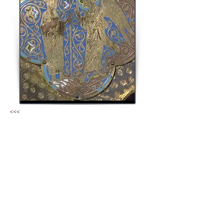
<<<
Saint Viance est un personnage bien connu dans
la mesure où l'on possède une Vie, écrite par le
diacre Herimbert, contemporain du saint, sans
doute reprise à l'époque carolingienne. D'après
ce document Viance vivant au VIIème siècle,
serait né dans l'entourage du duc Bérald, qui
administrait l'Aquitaine au début de ce siècle.
Devenu rapidement orphelin, il est élevé par
Baronte, le fils de son protecteur. Lors d'un
voyage avec Bérald à Cahors, il reçoit la