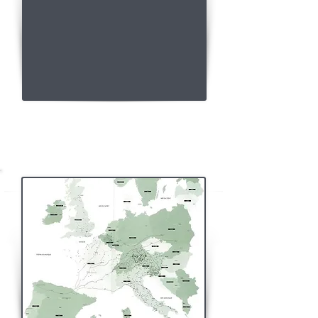
Tableau de saint Léonard et saint Jacques le Majeur
daté du XVème siècle à Avignon.