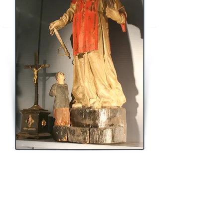
LA LEGENDE DE SAINT LEONARD
Léonard vécut, dit-on, vers l’an 500. Il naquit dans la
province des Gaules au temps de l'empereur
Anastase (491-518), de nobles francs, alliés du roi
Clovis qui, " d'après des témoignages véridiques ",
voulut bien être le parrain de l'enfant. Ce fut saint
Remi, archevêque de Reims, qui le tint sur les fonts