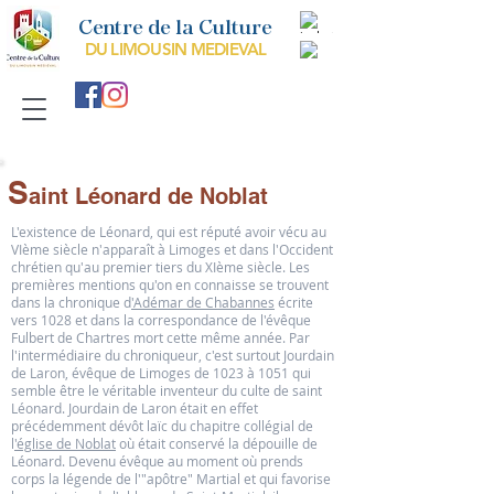
Centre de la Culture
DU LIMOUSIN MEDIEVAL
S
aint Léonard de Noblat
L'existence de Léonard, qui est réputé avoir vécu au
VIème siècle n'apparaît à Limoges et dans l'Occident
chrétien qu'au premier tiers du XIème siècle. Les
premières mentions qu'on en connaisse se trouvent
dans la chronique d
'Adémar de Chabannes
écrite
vers 1028 et dans la correspondance de l'évêque
Fulbert de Chartres mort cette même année. Par
l'intermédiaire du chroniqueur, c'est surtout Jourdain
de Laron, évêque de Limoges de 1023 à 1051 qui
semble être le véritable inventeur du culte de saint
Léonard. Jourdain de Laron était en effet
précédemment dévôt laïc du chapitre collégial de
l
'église de Noblat
où était conservé la dépouille de
Léonard. Devenu évêque au moment où prends
corps la légende de l'"apôtre" Martial et qui favorise