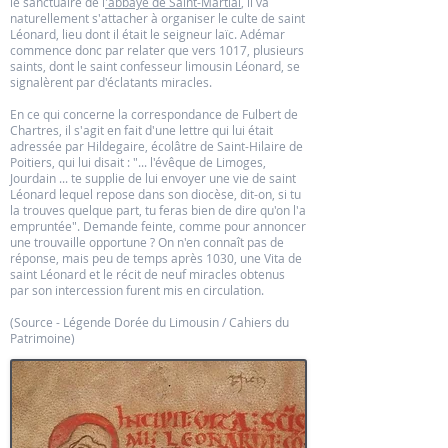
le sanctuaire de l
'abbaye de Saint-Martial
, il va
naturellement s'attacher à organiser le culte de saint
Léonard, lieu dont il était le seigneur laïc. Adémar
commence donc par relater que vers 1017, plusieurs
saints, dont le saint confesseur limousin Léonard, se
signalèrent par d'éclatants miracles.
En ce qui concerne la correspondance de Fulbert de
Chartres, il s'agit en fait d'une lettre qui lui était
adressée par Hildegaire, écolâtre de Saint-Hilaire de
Poitiers, qui lui disait : "... l'évêque de Limoges,
Jourdain ... te supplie de lui envoyer une vie de saint
Léonard lequel repose dans son diocèse, dit-on, si tu
la trouves quelque part, tu feras bien de dire qu'on l'a
empruntée". Demande feinte, comme pour annoncer
une trouvaille opportune ? On n'en connaît pas de
réponse, mais peu de temps après 1030, une Vita de
saint Léonard et le récit de neuf miracles obtenus
par son intercession furent mis en circulation.
(Source - Légende Dorée du Limousin / Cahiers du
Patrimoine)