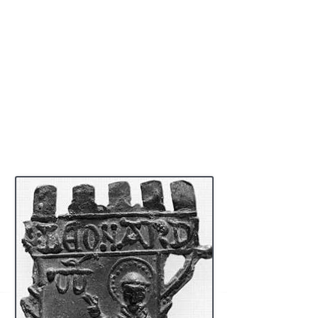
église ailleurs, parce que celle qu'ils avaient là leur
était trop petite à raison de la multitude des pèlerins,
puis d'y transférer avec honneur le corps de saint
Léonard.
Quand les clercs et le peuple eurent passé trois
jours dans le jeûne et la prière, ils virent tout le pays
couvert de neige, mais ils remarquèrent que le lieu
où voulait reposer saint Léonard en était
entièrement dépourvu. Ce fut donc là qu'il fut
transporté. L'immense quantité de différentes
chaînes de fer suspendues devant son tombeau
témoigne combien de miracles le Seigneur opéra
par son intercession, surtout à l’égard de ceux qui
sont incarcérés.