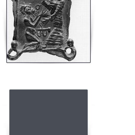
Enseigne de pèlerinage à Saint-Léonard, datée
du XIVème
Léonard libérant un prisonnier.