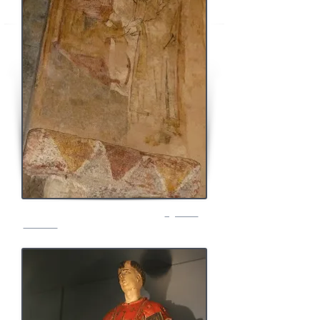
Fresque datant du XIII
siècle de l
'église de
ème
Lubersac
et représentant saint Léonard libérant
un prisonnier enchaîné.