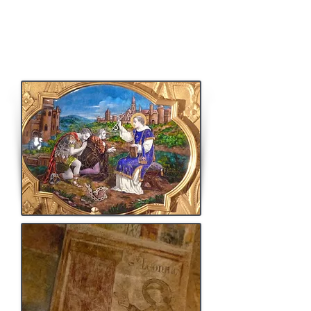
Le moine saxe Waleran de Bamberg, présent à
Saint-Léonard
pendant plusieurs années (vers les
années 1080), fit connaître la vie du saint
limousin par les copies des Vita qu'il fit. Devenu
évêque de Naumbourg
(1091-1111)
, il amplifia la
diffusion du culte de saint Léonard en Allemagne.