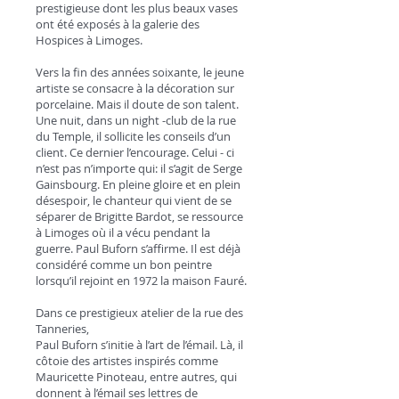
prestigieuse dont les plus beaux vases
ont été exposés à la galerie des
Hospices à Limoges.
Vers la fin des années soixante, le jeune
artiste se consacre à la décoration sur
porcelaine. Mais il doute de son talent.
Une nuit, dans un night -club de la rue
du Temple, il sollicite les conseils d’un
client. Ce dernier l’encourage. Celui - ci
n’est pas n’importe qui: il s’agit de Serge
Gainsbourg. En pleine gloire et en plein
désespoir, le chanteur qui vient de se
séparer de Brigitte Bardot, se ressource
à Limoges où il a vécu pendant la
guerre. Paul Buforn s’affirme. Il est déjà
considéré comme un bon peintre
lorsqu’il rejoint en 1972 la maison Fauré.
Dans ce prestigieux atelier de la rue des
Tanneries,
Paul Buforn s’initie à l’art de l’émail. Là, il
côtoie des artistes inspirés comme
Mauricette Pinoteau, entre autres, qui
donnent à l’émail ses lettres de