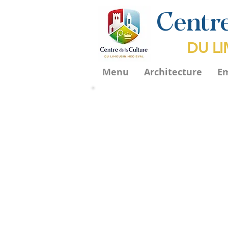
Centre
DU L
Menu
Architecture
E
B
roderie d
Le
Musée de la
cathédrale de T
spécimens de broderies anciennes du 
dont cette broderie anglaise du XIIIèm
l'Adoration des mages" qui forme 
réunissant les personnages de la tra
autre à droite, transposés dans une int
de l'Occident médiéval.