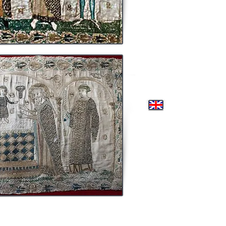
Au XIXe siècle, les pannea
Chambon sur la commune de
Lafond de Saint Mür ma
rattache à l’abbaye Saint 
actuel des recherches, cet
par des documents d’archiv
Opus Anglic
Term used in medieval co
English embroidery. It w
skilful use of the techniq
stitch. Such embroidery w
secular textiles, although v
English embroiderers used
the face and hair. To comp
two contrasting colours to
viewed as an art form, on
stained glass, sculpture an
As such, expensive embroi
a status symbol for royal
Queen Isabella, wife of 