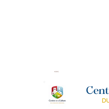
<<<
Cent
DU