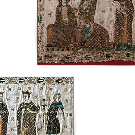
les "Voyages de
saint Matthieu, des
'Enfant Roi, peu de
t communément au
u Caspar, Merchior
e prosterner devant
l'or, de l'encens et
e 3).
Le musée du Cloître cons
l’intermédiaire de la fa
panneaux de broderie. Ils s
opus anglica
en en
Les deux panneaux repré
l’Adoration des Mages
appartiennent probableme
troisième est une compos
assemblés sur un fond plus ta