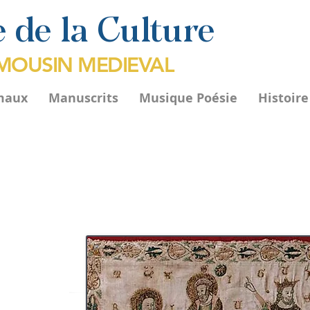
 de la Culture
IMOUSIN MEDIEVAL
maux
Manuscrits
Musique Poésie
Histoir
es Rois Mages
ulle
possède trois
XIIIème ou XIVème,
e siècle présentant
un tableau unique
dition ainsi qu'un
erprétation typique