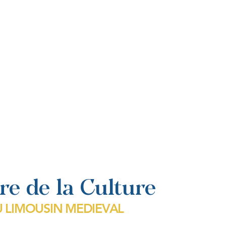
£40,000 today - to “Rose, t
and merchant of London,
choir, lately purchased fr
High Pontiff from the Queen
This high quality Englis
imported materials and w
noblewomen did a great 
expect, but large embroid
by highly trained profes
were employed in worksho
and noble patrons. It was 
not the embroiderers who
their work. Most work
necessary capital was ava
port through which the imp
re de la Culture
 LIMOUSIN MEDIEVAL