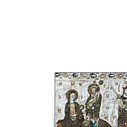
Au terme de ce que l'on nomme 
l'Adoration" et d'après l'évangéliste 
mages sont venus reconnaître Jésus, l
jours après sa naissance. On adme
Moyen Age que Trois Rois, Guaspar o
ou Melchior et Balthasar sont venus s
l'Enfant Jésus chargés d'offrandes : de 
de la myrrhe (des présents au nombre d