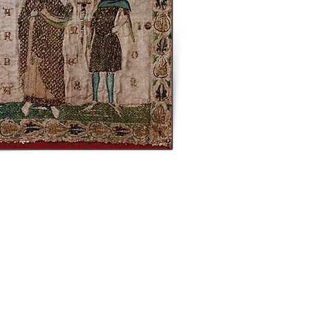
erve dans son musée dès 1893, par
mille Lafond de Saint Mür trrois
ont caractéristiques d’un travail dit
num
.
sentant les thèmes bibliques de
 et la Présentation au temple
nt au même ensemble tandis que le
ition de personnages découpés et
rdif (XVII-XVIIIe siècle).